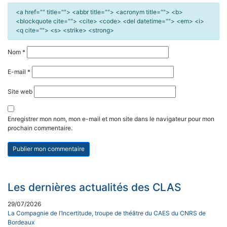
<a href="" title=""> <abbr title=""> <acronym title=""> <b>
<blockquote cite=""> <cite> <code> <del datetime=""> <em> <i>
<q cite=""> <s> <strike> <strong>
Nom
*
E-mail
*
Site web
Enregistrer mon nom, mon e-mail et mon site dans le navigateur pour mon
prochain commentaire.
Les dernières actualités des CLAS
29/07/2026
La Compagnie de l’Incertitude, troupe de théâtre du CAES du CNRS de
Bordeaux