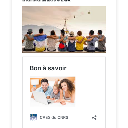
la formation au
BAFD
et
BAFA.