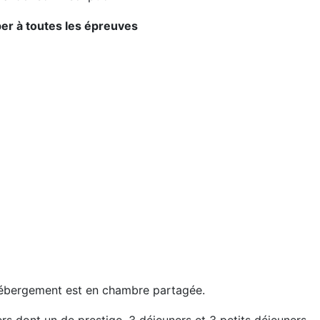
per à toutes les épreuves
hébergement est en chambre partagée.
rs dont un de prestige, 3 déjeuners et 3 petits déjeuners.