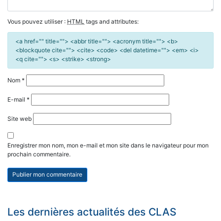
Vous pouvez utiliser :
HTML
tags and attributes:
<a href="" title=""> <abbr title=""> <acronym title=""> <b>
<blockquote cite=""> <cite> <code> <del datetime=""> <em> <i>
<q cite=""> <s> <strike> <strong>
Nom
*
E-mail
*
Site web
Enregistrer mon nom, mon e-mail et mon site dans le navigateur pour mon
prochain commentaire.
Les dernières actualités des CLAS