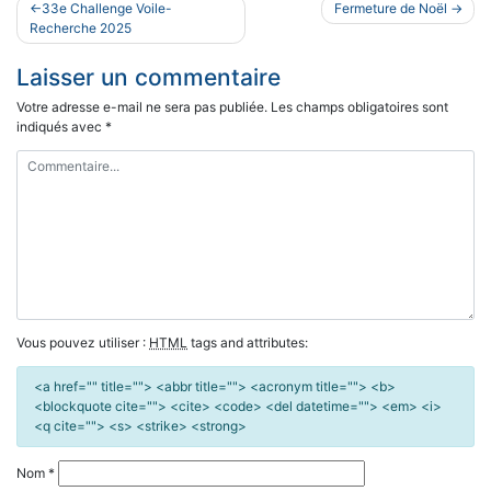
Navigation
33e Challenge Voile-
Fermeture de Noël
de
Recherche 2025
l’article
Laisser un commentaire
Votre adresse e-mail ne sera pas publiée.
Les champs obligatoires sont
indiqués avec
*
Vous pouvez utiliser :
HTML
tags and attributes:
<a href="" title=""> <abbr title=""> <acronym title=""> <b>
<blockquote cite=""> <cite> <code> <del datetime=""> <em> <i>
<q cite=""> <s> <strike> <strong>
Nom
*