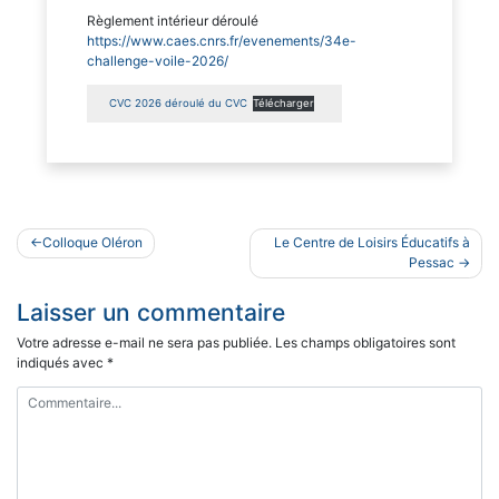
Règlement intérieur déroulé
https://www.caes.cnrs.fr/evenements/34e-
challenge-voile-2026/
CVC 2026 déroulé du CVC
Télécharger
Navigation
Colloque Oléron
Le Centre de Loisirs Éducatifs à
de
Pessac
l’article
Laisser un commentaire
Votre adresse e-mail ne sera pas publiée.
Les champs obligatoires sont
indiqués avec
*