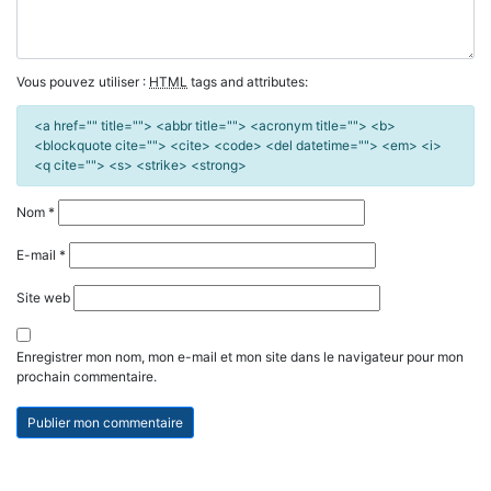
Vous pouvez utiliser :
HTML
tags and attributes:
<a href="" title=""> <abbr title=""> <acronym title=""> <b>
<blockquote cite=""> <cite> <code> <del datetime=""> <em> <i>
<q cite=""> <s> <strike> <strong>
Nom
*
E-mail
*
Site web
Enregistrer mon nom, mon e-mail et mon site dans le navigateur pour mon
prochain commentaire.