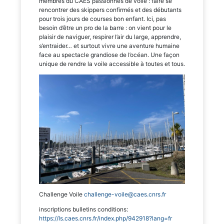
membres du CAES passionnés de voile : faire se
rencontrer des skippers confirmés et des débutants
pour trois jours de courses bon enfant. Ici, pas
besoin d’être un pro de la barre : on vient pour le
plaisir de naviguer, respirer l’air du large, apprendre,
s’entraider… et surtout vivre une aventure humaine
face au spectacle grandiose de l’océan. Une façon
unique de rendre la voile accessible à toutes et tous.
Challenge Voile
challenge-voile@caes.cnrs.fr
inscriptions bulletins conditions:
https://ls.caes.cnrs.fr/index.php/942918?lang=fr